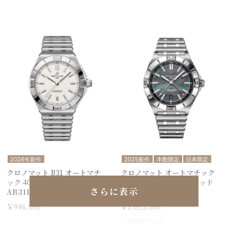
2026年新作
2025新作
本数限定
日本限定
クロノマット B31 オートマチ
クロノマット オートマチック
ック 40
GMT 40 ジャパンリミテッド
さらに表示
AB3114101A1A1
A32398A91G1A1
￥946,000
￥1,023,000
日本限定150本