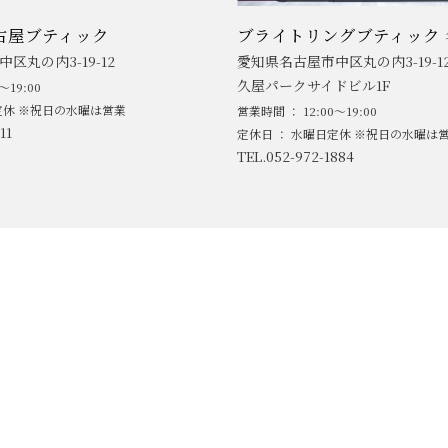
古屋ブティック
ブライトリングブティック 
区丸の内3-19-12
愛知県名古屋市中区丸の内3-19-1
久屋パークサイドビル1F
～19:00
定休 ※祝日の水曜は営業
営業時間 ： 12:00～19:00
11
定休日 ： 水曜日定休 ※祝日の水曜は
TEL.052-972-1884
ABOUT
NEWS
MEN'S BRAND
LADIE'S BR
ACCESS
BLOG/SNS
SERVICE/SUPPORT
CONTACT