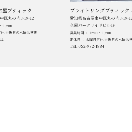
古屋ブティック
ブライトリングブティック 
区丸の内3-19-12
愛知県名古屋市中区丸の内3-19-1
久屋パークサイドビル1F
～19:00
定休 ※祝日の水曜は営業
営業時間 ： 12:00～19:00
11
定休日 ： 水曜日定休 ※祝日の水曜は
TEL.052-972-1884
ABOUT
NEWS
MEN'S BRAND
LADIE'S BR
ACCESS
BLOG/SNS
SERVICE/SUPPORT
CONTACT