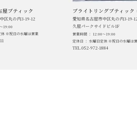
古屋ブティック
ブライトリングブティック 
区丸の内3-19-12
愛知県名古屋市中区丸の内3-19-1
久屋パークサイドビル1F
～19:00
定休 ※祝日の水曜は営業
営業時間 ： 12:00～19:00
11
定休日 ： 水曜日定休 ※祝日の水曜は
TEL.052-972-1884
ABOUT
NEWS
MEN'S BRAND
LADIE'S BR
ACCESS
BLOG/SNS
SERVICE/SUPPORT
CONTACT